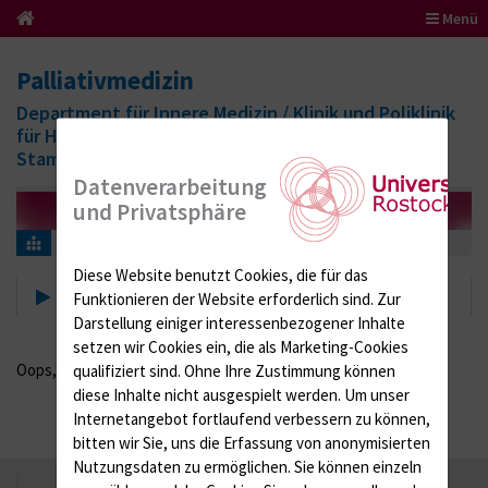
Menü
Palliativmedizin
Department für Innere Medizin / Klinik und Poliklinik
für Hämatologie, Hämostaseoloigie, Onkologie,
Stammzelltherapie und Palliativmedizin
Datenverarbeitung
und Privatsphäre
Event-Detail
Diese Website benutzt Cookies, die für das
Event-Detail
Funktionieren der Website erforderlich sind.
Zur
Darstellung einiger interessenbezogener Inhalte
setzen wir Cookies ein, die als Marketing-Cookies
Oops, an error occurred! Code: 20260807155551845c90c2
qualifiziert sind. Ohne Ihre Zustimmung können
diese Inhalte nicht ausgespielt werden.
Um unser
Internetangebot fortlaufend verbessern zu können,
bitten wir Sie, uns die Erfassung von anonymisierten
Nutzungsdaten zu ermöglichen.
Sie können einzeln