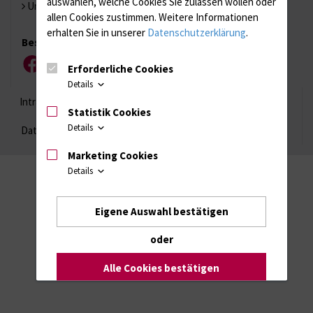
auswählen, welche Cookies Sie zulassen wollen oder
Universität Rostock
allen Cookies zustimmen. Weitere Informationen
erhalten Sie in unserer
Datenschutzerklärung
.
Besuchen Sie uns
Erforderliche Cookies
Facebook
Instagram
YouTube
LinkedIn
Xing
Details
Intranet
Login (für Studenten)
Impressum
Statistik Cookies
Details
Datenschutzhinweise
Barrierefreiheit
Marketing Cookies
Details
Eigene Auswahl bestätigen
oder
Alle Cookies bestätigen